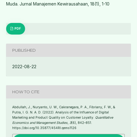
Muda. Jurnal Manajemen Kewirausahaan, 18(1), 1-10
PDF
PUBLISHED
2022-08-22
HOW TO CITE
Abdullah, J., Nuryanto, U. W., Cakranegara, P. A., Fibriany, F. W., &
Putra, I. G. N. A. D. (2022). Analysis of the Influence of Digital
Marketing and Product Quality on Customer Loyalty.
Quantitative
Economics and Management Studies
,
3
(6), 842–851.
https://doi.org/10.35877/454RI.qems1126