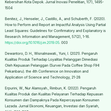
Kebersihan Kota Depok. Jurnal Inovasi Penelitian, 1(7), 1495-
1504
Benitez, J., Henseler, J., Castillo, A., and Schuberth, F. (2020).
How to Perform and Report an Impactful Analysis Using Partial
Least Squares: Guidelines for Confirmatory and Explanatory is
Research. Information and Management, 57(2), 1-16.
https://doi.org/10.1016/j.im.2019.05
. 003
Dewantoro, D. H., Wisnalmawati., Yuni, I. (2021). Pengaruh
Kualitas Produk Terhadap Loyalitas Pelanggan Dimediasi
Oleh Kepuasan Pelanggan (Survei Pada Coffee Shop FIHI
Pekanbaru). the 4th Conference on Innovation and
Application of Science and Technology, 21-28
Erpurini, W., Nur Alamsyah., Rimbun, K. (2022). Pengaruh
Kualitas Produk dan Kualitas Pelayanan Terhadap Kepuasan
Konsumen dan Dampaknya Pada Kepercayaan Konsumen
Lazada. Jurnal Ekonomi, Keuangan, Investasi dan Syariah,