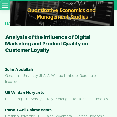
HOME
/
ARCHIVES
/
VOL. 3 NO. 6 (2022)
/
Articles
Analysis of the Influence of Digital
Marketing and Product Quality on
Customer Loyalty
Julie Abdullah
Gorontalo University, Jl. A. A. Wahab Limboto, Gorontalo,
Indonesia
Uli Wildan Nuryanto
Bina Bangsa University, Jl. Raya Serang-Jakarta, Serang, Indonesia
Pandu Adi Cakranegara
Presiden University, Jl. Ki Hajar Dewantara, Cikarang, Indonesia