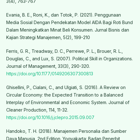
3(4), 763-767
Evania, B. E., Roni, K., dan Totok, P. (2021). Penggunaan
Media Sosial Dengan Pendekatan Model AIDA Bagi Roti Bund
Dalam Meningkatkan Minat Beli Konsumen. Jurnal Bisnis dan
Kajian Strategi Manajemen, 5(2), 199-210
Ferris, G. R., Treadway, D. C., Perrewe, P. L., Brouer, R. L.,
Douglas, C., and Lux, S. (2007). Political Skill in Organizations.
Journal of Management, 33(3), 290-320.
https://doi.org/10.1177/0149206307300813
Ghisellini, P., Cialani, C., and Ulgiati, S. (2016). A Review on
Circular Economy: the Expected Transition to a Balanced
Interplay of Environmental and Economic System. Journal of
Cleaner Production, 114, 11-32.
https://doi.org/10.1016/j.jclepro.2015.09.007
Handoko, T. H. (2018). Manajemen Personalia dan Sumber
Daya Manusia, 2nd Edition. Yogyakarta: Badan Penerbit