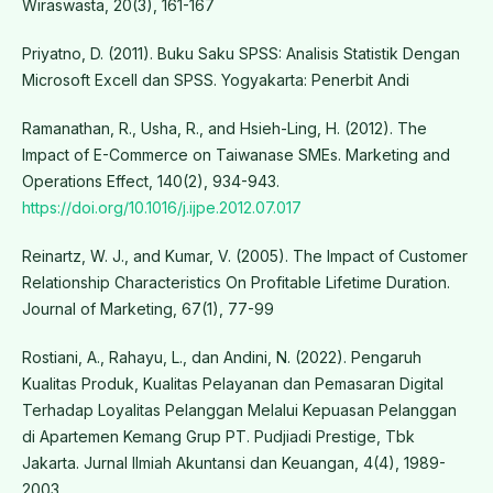
Wiraswasta, 20(3), 161-167
Priyatno, D. (2011). Buku Saku SPSS: Analisis Statistik Dengan
Microsoft Excell dan SPSS. Yogyakarta: Penerbit Andi
Ramanathan, R., Usha, R., and Hsieh-Ling, H. (2012). The
Impact of E-Commerce on Taiwanase SMEs. Marketing and
Operations Effect, 140(2), 934-943.
https://doi.org/10.1016/j.ijpe.2012.07.017
Reinartz, W. J., and Kumar, V. (2005). The Impact of Customer
Relationship Characteristics On Profitable Lifetime Duration.
Journal of Marketing, 67(1), 77-99
Rostiani, A., Rahayu, L., dan Andini, N. (2022). Pengaruh
Kualitas Produk, Kualitas Pelayanan dan Pemasaran Digital
Terhadap Loyalitas Pelanggan Melalui Kepuasan Pelanggan
di Apartemen Kemang Grup PT. Pudjiadi Prestige, Tbk
Jakarta. Jurnal Ilmiah Akuntansi dan Keuangan, 4(4), 1989-
2003